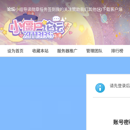
论坛
小组
导读
勋章
任务
签到
我的关注
赞助我们
其他
下载客户端
设为首页
收藏本站
服务器推广
管理团队
排行榜
请先登录后
账号密