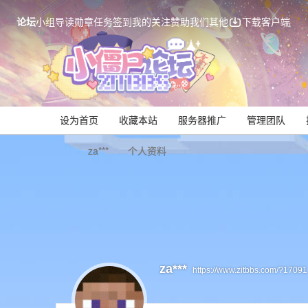
论坛
小组
导读
勋章
任务
签到
我的关注
赞助我们
其他
下载客户端
设为首页
收藏本站
服务器推广
管理团队
za***
个人资料
Mi
za***
https://www.zitbbs.com/?17091