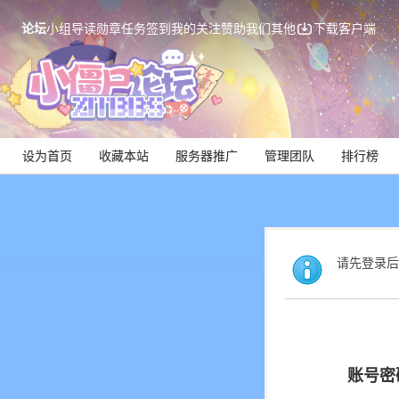
论坛
小组
导读
勋章
任务
签到
我的关注
赞助我们
其他
下载客户端
设为首页
收藏本站
服务器推广
管理团队
排行榜
请先登录后
账号密