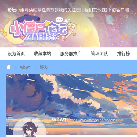
论坛
小组
导读
勋章
任务
签到
我的关注
赞助我们
其他
下载客户端
设为首页
收藏本站
服务器推广
管理团队
排行榜
wbw1
好友
Mi
wbw1
https://www.zitbbs.com/?20566