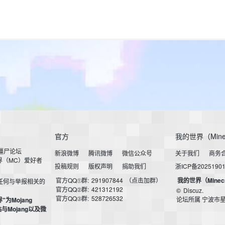
官方
我的世界（Mine
小僵尸论坛
新浪微博
腾讯微博
微信公众号
关于我们
商务
界（MC）爱好者
投稿规则
版权声明
捐助我们
浙ICP备2025190
官方QQ①群:
291907844
（点击加群）
我的世界（Minec
任何与举报相关的
官方QQ②群:
421312192
©
Discuz.
官方QQ③群:
528726532
论坛所属 宁波市
界"为Mojang
本站与Mojang以及微