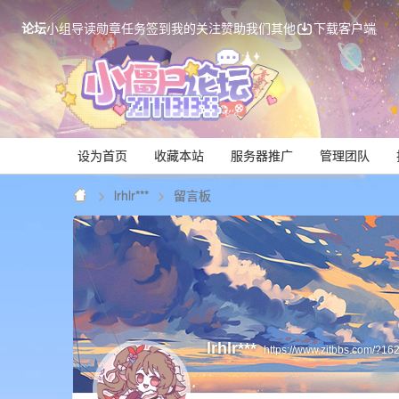
论坛
小组
导读
勋章
任务
签到
我的关注
赞助我们
其他
下载客户端
设为首页
收藏本站
服务器推广
管理团队
lrhlr***
留言板
Mi
lrhlr***
https://www.zitbbs.com/?16