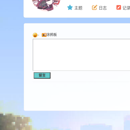
主题
日志
记
ne
涂鸦板
cr
留言