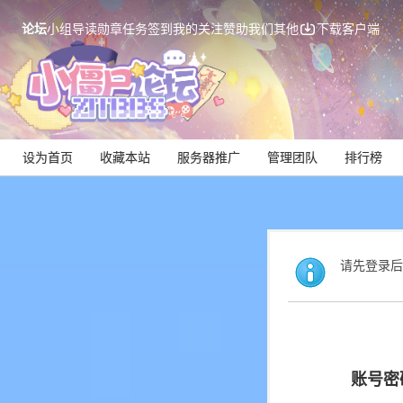
论坛
小组
导读
勋章
任务
签到
我的关注
赞助我们
其他
下载客户端
设为首页
收藏本站
服务器推广
管理团队
排行榜
请先登录后
账号密