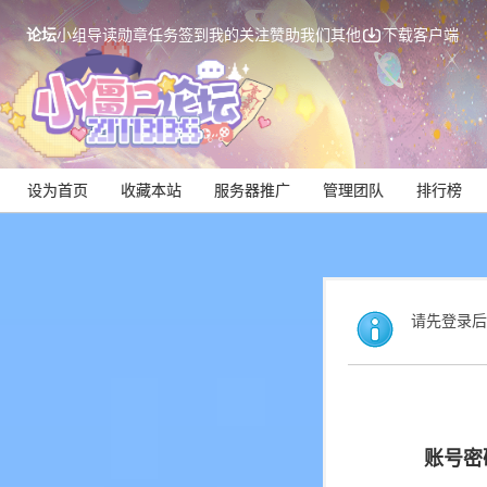
论坛
小组
导读
勋章
任务
签到
我的关注
赞助我们
其他
下载客户端
设为首页
收藏本站
服务器推广
管理团队
排行榜
请先登录后
账号密