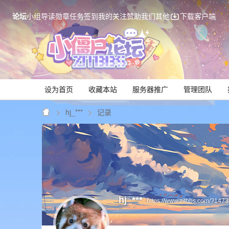
论坛
小组
导读
勋章
任务
签到
我的关注
赞助我们
其他
下载客户端
设为首页
收藏本站
服务器推广
管理团队
hj_***
记录
Mi
hj_***
https://www.zitbbs.com/?147