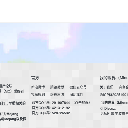
官方
我的世界（Mine
小僵尸论坛
新浪微博
腾讯微博
微信公众号
关于我们
商务
界（MC）爱好者
投稿规则
版权声明
捐助我们
浙ICP备2025190
官方QQ①群:
291907844
（点击加群）
我的世界（Minec
任何与举报相关的
官方QQ②群:
421312192
©
Discuz.
官方QQ③群:
528726532
论坛所属 宁波市
界"为Mojang
本站与Mojang以及微