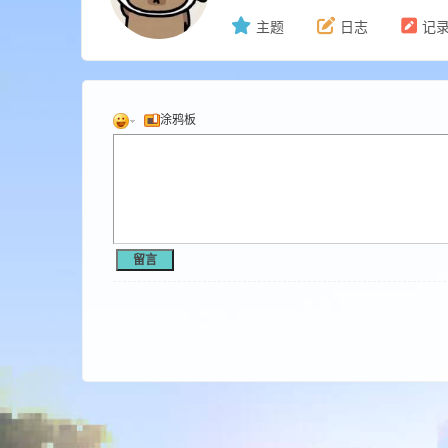
主题
日志
记
ne
涂鸦板
cr
留言