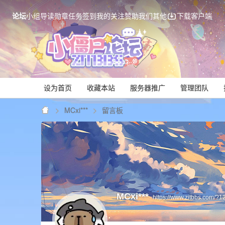
论坛
小组
导读
勋章
任务
签到
我的关注
赞助我们
其他
下载客户端
设为首页
收藏本站
服务器推广
管理团队
MCxi***
留言板
Mi
MCxi***
https://www.zitbbs.com/?1