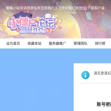
论坛
小组
导读
勋章
任务
签到
我的关注
赞助我们
其他
下载客户端
设为首页
收藏本站
服务器推广
管理团队
排行榜
请先登录后
账号密