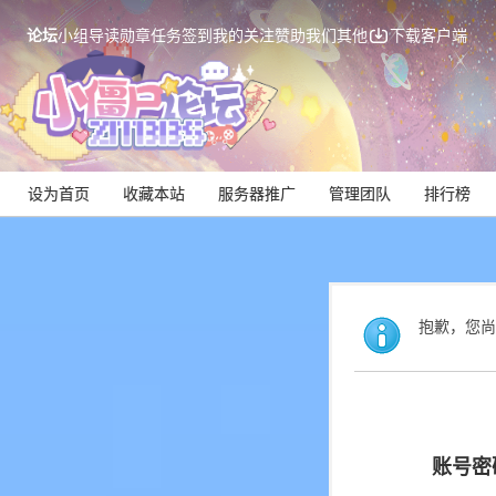
论坛
小组
导读
勋章
任务
签到
我的关注
赞助我们
其他
下载客户端
设为首页
收藏本站
服务器推广
管理团队
排行榜
抱歉，您尚
账号密