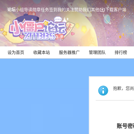
论坛
小组
导读
勋章
任务
签到
我的关注
赞助我们
其他
下载客户端
设为首页
收藏本站
服务器推广
管理团队
排行榜
抱歉，您尚
账号密