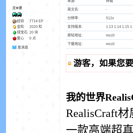
来源:
转载
龙❁妻
英文名:
-
ne
分辨率:
512x
经验
7714
EP
支持版本:
1.13 1.14 1.15 1
金粒
2020 粒
绿宝石
20 块
原帖地址:
mcc0
爱心
0 点
下载地址:
mcc0
发消息
游客，如果您
cr
我的世界Reali
RealisCr
一款高端超