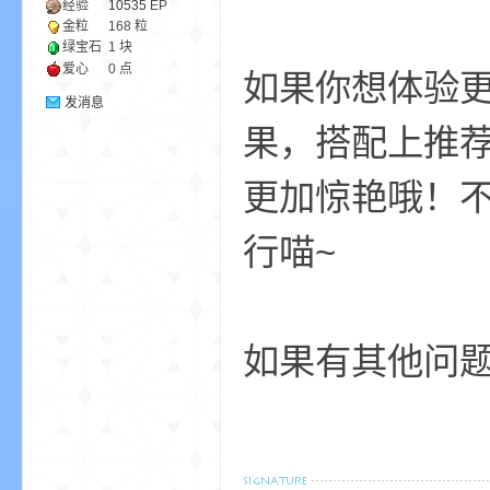
经验
10535
EP
金粒
168 粒
绿宝石
1 块
小
爱心
0 点
如果你想体验
发消息
果，搭配上推荐的
更加惊艳哦！
行喵~
僵
如果有其他问