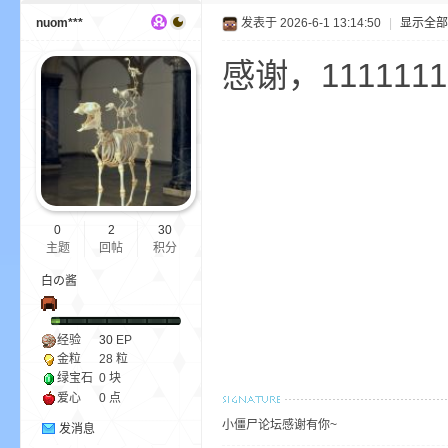
nuom***
发表于 2026-6-1 13:14:50
|
显示全部
感谢，1111111
坛
0
2
30
主题
回帖
积分
白の酱
，
经验
30
EP
金粒
28 粒
绿宝石
0 块
爱心
0 点
小僵尸论坛感谢有你~
发消息