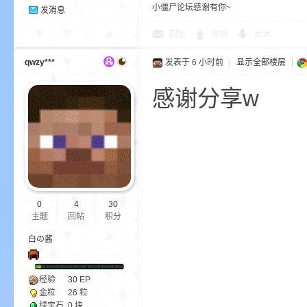
小僵尸论坛感谢有你~
发消息
世
回复
支持
反对
qwzy***
发表于
6 小时前
|
显示全部楼层
|
感谢分享w
界
0
4
30
主题
回帖
积分
白の酱
经验
30
EP
金粒
26 粒
投
绿宝石
0 块