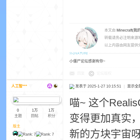
本文由
Minecra
界
转载请务必注明来源
以上内容由网友提供分
小僵尸论坛感谢有你~
回复
论坛版权
人工智***
发表于 2025-1-27 10:15:51
|
显示全
)
喵~ 这个Rea
0
1万
1万
变得更加真实
主题
回帖
积分
版主
新的方块宇宙呀