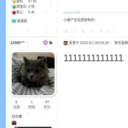
金粒
47 粒
绿宝石
0 块
爱心
0 点
小僵尸论坛感谢有你~
发消息
回复
支持
反对
12599***
发表于 2025-9-1 09:54:29
|
显示全部
—
1111111111111
0
1
47
—
主题
回帖
积分
白の酱