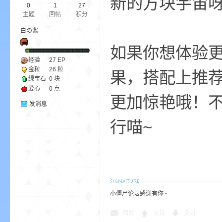
新的方块宇宙呀
0
1
27
主题
回帖
积分
白の酱
如果你想体验
经验
27
EP
金粒
26 粒
果，搭配上推荐的
绿宝石
0 块
界
爱心
0 点
更加惊艳哦！
发消息
行喵~
论
小僵尸论坛感谢有你~
回复
支持
反对