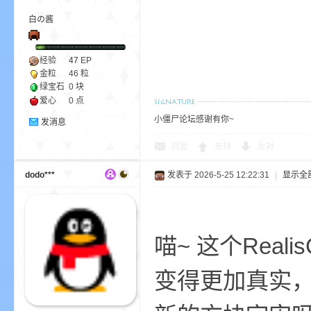
我
白の酱
经验
47
EP
金粒
46 粒
绿宝石
0 块
爱心
0 点
小僵尸论坛感谢有你~
发消息
回复
支持
反对
的
dodo***
发表于 2026-5-25 12:22:31
|
显示全
喵~ 这个Rea
变得更加真实
世