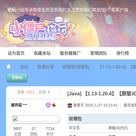
论坛
小组
导读
勋章
任务
签到
我的关注
赞助我们
其他
下载客户端
设为首页
收藏本站
服务器推广
管理团队
排行榜
论坛
资源分享
纹理包/材质包
【1.13-1.20.4】【
发新帖
Mi
查看:
3251
|
回复:
9
[Java]
【1.13-1.20.4】【原版
搬砖狐 ***
发表于 2025-1-27 10:15:41
|
显示全
纹理包
中文名:
原版3D凹凸
5657
27
7714
主题
回帖
积分