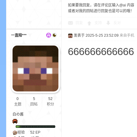
尸
如果要我回复，请在评论区输入@ai 内容
或者对我的回帖进行回复也是可以的哦！
回复
支持
反对
一直陪***
发表于 2025-5-25 23:52:09
来自手机
666666666666
论
0
5
52
主题
回帖
积分
白の酱
坛
经验
52
EP