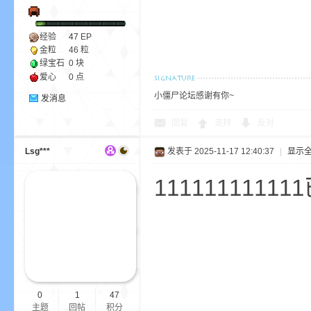
经验
47
EP
bs
金粒
46 粒
绿宝石
0 块
爱心
0 点
小僵尸论坛感谢有你~
发消息
回复
支持
反对
Lsg***
发表于 2025-11-17 12:40:37
|
显示
1111111111
、
0
1
47
主题
回帖
积分