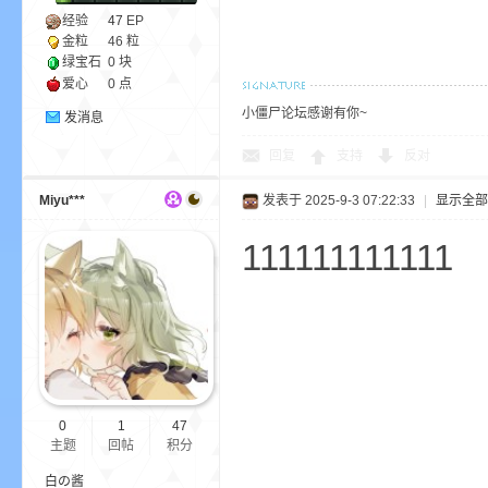
经验
47
EP
金粒
46 粒
绿宝石
0 块
爱心
0 点
小僵尸论坛感谢有你~
发消息
m
回复
支持
反对
Miyu***
发表于 2025-9-3 07:22:33
|
显示全部
111111111111
cb
0
1
47
主题
回帖
积分
白の酱