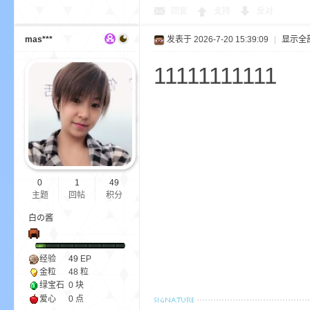
回复
支持
反对
mas***
发表于 2026-7-20 15:39:09
|
显示全
我
11111111111
0
1
49
的
主题
回帖
积分
白の酱
经验
49
EP
金粒
48 粒
绿宝石
0 块
爱心
0 点