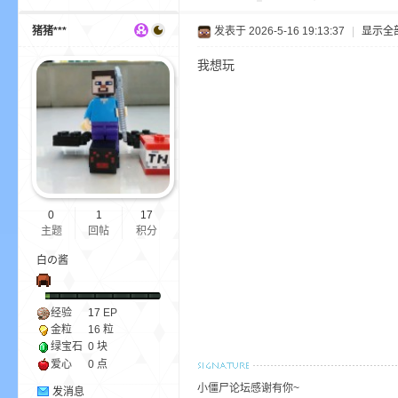
猪猪***
发表于 2026-5-16 19:13:37
|
显示全
小
我想玩
0
1
17
主题
回帖
积分
僵
白の酱
经验
17
EP
金粒
16 粒
绿宝石
0 块
爱心
0 点
小僵尸论坛感谢有你~
发消息