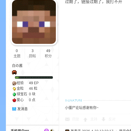
过期了，链接过期了，我打不开
的
0
3
49
主题
回帖
积分
白の酱
经验
49
EP
金粒
46 粒
绿宝石
0 块
爱心
0 点
世
小僵尸论坛感谢有你~
发消息
回复
支持
反对