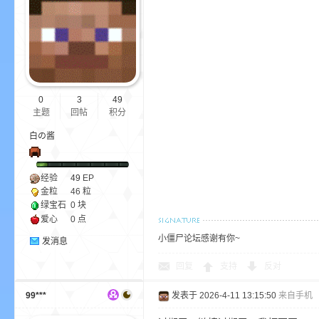
aft
0
3
49
主题
回帖
积分
白の酱
(
经验
49
EP
金粒
46 粒
绿宝石
0 块
爱心
0 点
小僵尸论坛感谢有你~
发消息
回复
支持
反对
我
99***
发表于 2026-4-11 13:15:50
来自手机