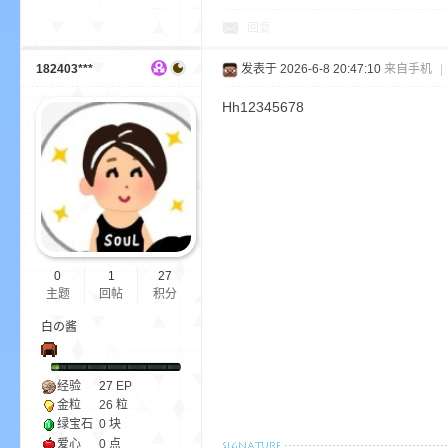
尸
回复
182403***
发表于 2026-6-8 20:47:10
来自手机
|
Hh12345678
论
0
1
27
主题
回帖
积分
白の酱
经验
27
EP
金粒
26 粒
坛
绿宝石
0 块
爱心
0 点