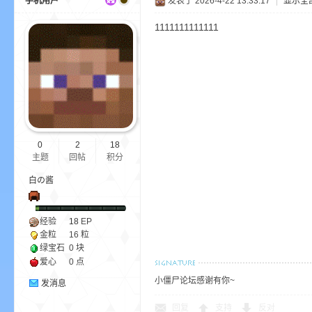
手机用户***
发表于 2026-4-22 13:33:17
|
显示全
1111111111111
界
0
2
18
主题
回帖
积分
白の酱
)
经验
18
EP
金粒
16 粒
绿宝石
0 块
爱心
0 点
小僵尸论坛感谢有你~
发消息
回复
支持
反对