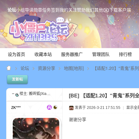
论坛
小组
导读
勋章
任务
签到
我的关注
赞助我们
其他
下载客户端
设为首页
收藏本站
服务器推广
管理团队
排行榜
论坛
资源分享
地图[地形]
【适配1.20】“青鬼”系
发新帖
Mi
楼主:
搬砖狐|XiaoYao
[BE]
【适配1.20】“青鬼”系列
ZK***
发表于 2026-3-21 17:51:55
|
显示全
谢谢分享