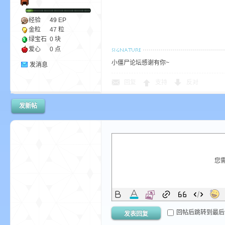
我
经验
49
EP
金粒
47 粒
绿宝石
0 块
爱心
0 点
小僵尸论坛感谢有你~
发消息
回复
支持
反对
发新帖
的
您
世
回帖后跳转到最后
发表回复