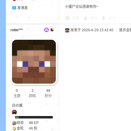
小僵尸论坛感谢有你~
发消息
回复
支持
反对
rnfm***
发表于 2026-6-29 23:42:40
|
显示全
—
0
2
48
主题
回帖
积分
白の酱
—
经验
48
EP
金粒
46 粒