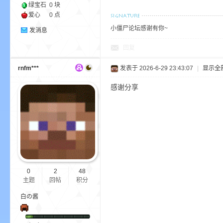
绿宝石
0 块
爱心
0 点
小僵尸论坛感谢有你~
发消息
回复
m
rnfm***
发表于 2026-6-29 23:43:07
|
显示全
感谢分享
cb
0
2
48
主题
回帖
积分
白の酱