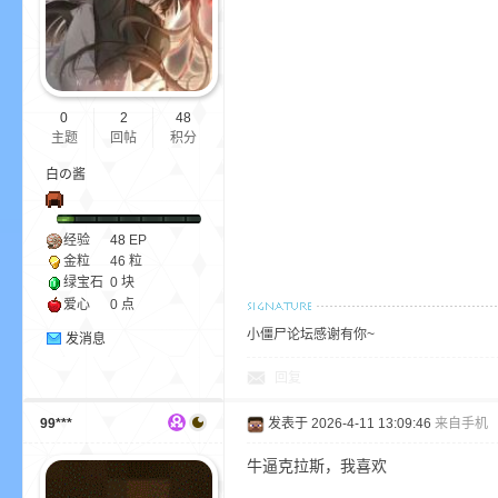
ne
0
2
48
主题
回帖
积分
白の酱
经验
48
EP
金粒
46 粒
cr
绿宝石
0 块
爱心
0 点
小僵尸论坛感谢有你~
发消息
回复
99***
发表于 2026-4-11 13:09:46
来自手机
牛逼克拉斯，我喜欢