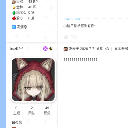
经验
48
EP
金粒
46 粒
绿宝石
0 块
爱心
0 点
bs
小僵尸论坛感谢有你~
发消息
回复
kuzi1***
发表于 2026-7-7 16:51:43
|
显示全部
11111111111111111
、
0
2
49
主题
回帖
积分
白の酱