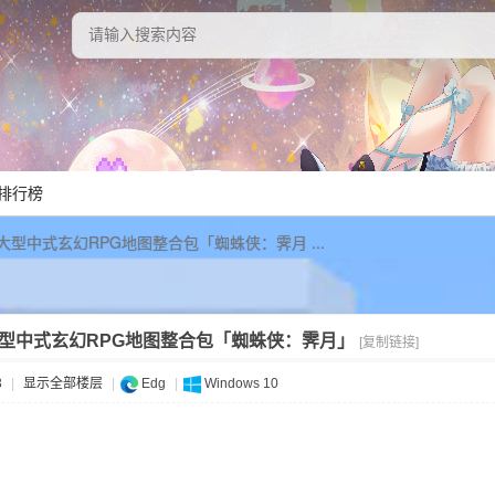
排行榜
型中式玄幻RPG地图整合包「蜘蛛侠：霁月 ...
型中式玄幻RPG地图整合包「蜘蛛侠：霁月」
[复制链接]
3
|
显示全部楼层
|
Edg
|
Windows 10