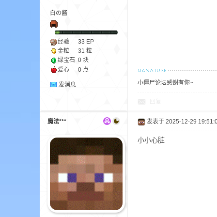
白の酱
ne
经验
33
EP
金粒
31 粒
绿宝石
0 块
爱心
0 点
小僵尸论坛感谢有你~
发消息
回复
魔法***
发表于 2025-12-29 19:51:
cr
小小心脏