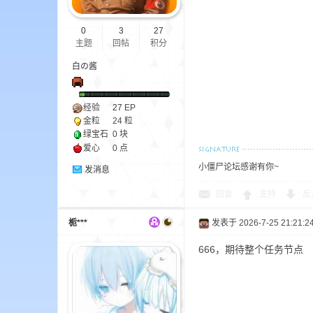
0
3
27
主题
回帖
积分
白の酱
经验
27
EP
的
金粒
24 粒
绿宝石
0 块
爱心
0 点
小僵尸论坛感谢有你~
发消息
回复
支持
反
栀***
发表于 2026-7-25 21:21:2
666，期待整个任务节点
世