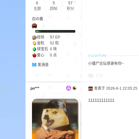
aft
0
5
57
主题
回帖
积分
白の酱
经验
57
EP
金粒
52 粒
绿宝石
0 块
爱心
0 点
小僵尸论坛感谢有你~
(
发消息
回复
po***
发表于 2026-6-1 22:05:25
111111111111
我