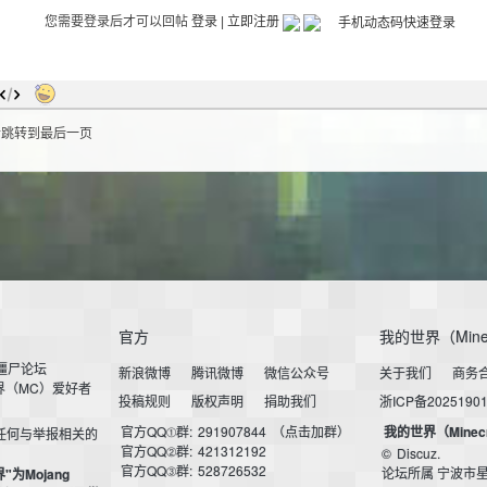
您需要登录后才可以回帖
登录
|
立即注册
后跳转到最后一页
官方
我的世界（Mine
小僵尸论坛
新浪微博
腾讯微博
微信公众号
关于我们
商务
界（MC）爱好者
投稿规则
版权声明
捐助我们
浙ICP备2025190
官方QQ①群:
291907844
（点击加群）
我的世界（Minec
任何与举报相关的
官方QQ②群:
421312192
©
Discuz.
官方QQ③群:
528726532
论坛所属 宁波市
界"为Mojang