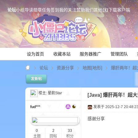
论坛
小组
导读
勋章
任务
签到
我的关注
赞助我们
其他
下载客户端
设为首页
收藏本站
服务器推广
管理团队
论坛
资源分享
地图[地形]
爆肝两年！超大
发新帖
Mi
楼主:
星航Star
[Java]
爆肝两年！超大
fud***
发表于 2025-12-7 20:48:2
感谢分享
0
2
33
主题
回帖
积分