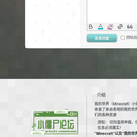
小
回帖
发表回复
僵
介绍
我的世界（Minecraft）
收录了来自各地的我的世
们的各种资源
须知： 切勿滥用举报，
信息必须属实！
"Minecraft"以及"我的世