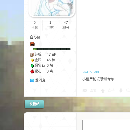
0
1
47
主题
回帖
积分
界
白の酱
经验
47
EP
金粒
46 粒
绿宝石
0 块
爱心
0 点
小僵尸论坛感谢有你~
发消息
)
回复
支持
反
发新帖