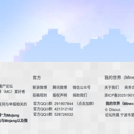
官方
我的世界（Mine
小僵尸论坛
新浪微博
腾讯微博
微信公众号
关于我们
商务
界（MC）爱好者
投稿规则
版权声明
捐助我们
浙ICP备2025190
官方QQ①群:
291907844
（点击加群）
我的世界（Minec
任何与举报相关的
官方QQ②群:
421312192
©
Discuz.
官方QQ③群:
528726532
论坛所属 宁波市
界"为Mojang
本站与Mojang以及微