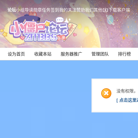
论坛
小组
导读
勋章
任务
签到
我的关注
赞助我们
其他
下载客户端
设为首页
收藏本站
服务器推广
管理团队
排行榜
没有权限，
[ 点击这里