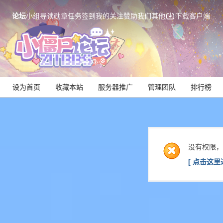
论坛
小组
导读
勋章
任务
签到
我的关注
赞助我们
其他
下载客户端
设为首页
收藏本站
服务器推广
管理团队
排行榜
没有权限，
[ 点击这里